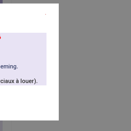
6
Fleming.
ciaux à louer).