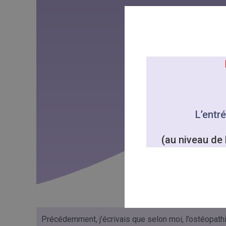
L’entré
(au niveau de 
Précédemment, j’écrivais que selon moi, l’ostéopathie