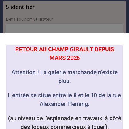
S'identifier
E-mail ou nom utilisateur
Mot de passe
RETOUR AU CHAMP GIRAULT DEPUIS
MARS 2026
Se souvenir de moi
Attention ! La galerie marchande n’existe
S'identifier
plus.
Mot de passe oublié ?
L’entrée se situe entre le 8 et le 10 de la rue
Alexander Fleming.
(au niveau de l’esplanade en travaux, à côté
des locaux commerciaux à louer).